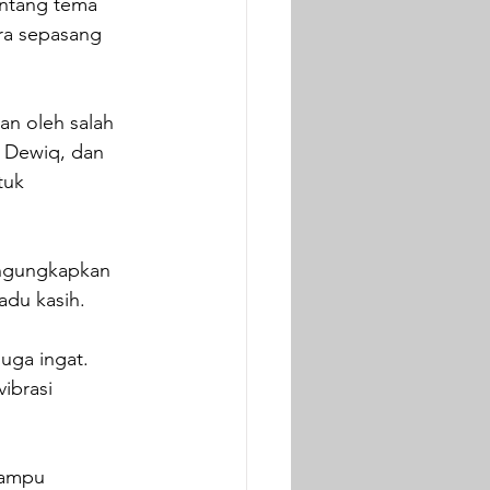
entang tema 
ara sepasang 
an oleh salah 
, Dewiq, dan 
tuk 
engungkapkan 
adu kasih.
uga ingat. 
ibrasi 
mampu 