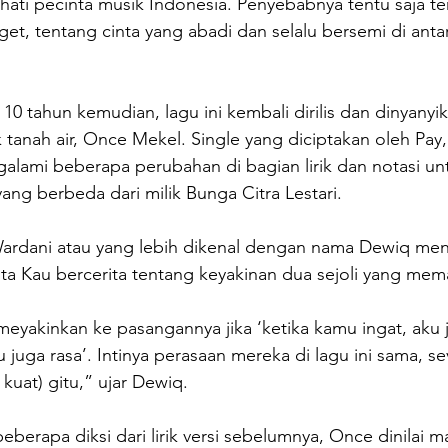
hati pecinta musik Indonesia. Penyebabnya tentu saja t
get, tentang cinta yang abadi dan selalu bersemi di ant
10 tahun kemudian, lagu ini kembali dirilis dan dinyanyik
k tanah air, Once Mekel. Single yang diciptakan oleh Pay
alami beberapa perubahan di bagian lirik dan notasi un
ang berbeda dari milik Bunga Citra Lestari.
Wardani atau yang lebih dikenal dengan nama Dewiq m
cinta Kau bercerita tentang keyakinan dua sejoli yang mem
eyakinkan ke pasangannya jika ‘ketika kamu ingat, aku j
 juga rasa’. Intinya perasaan mereka di lagu ini sama, sev
 kuat) gitu,” ujar Dewiq.
erapa diksi dari lirik versi sebelumnya, Once dinilai 