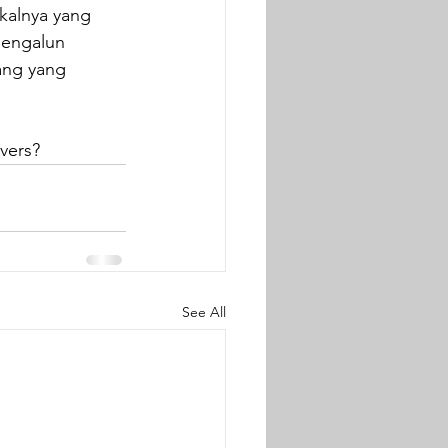
kalnya yang 
mengalun 
ang yang 
vers?
See All