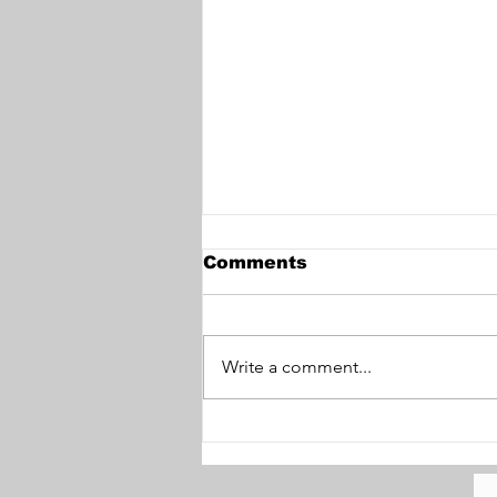
Comments
Write a comment...
Kejutan BCL Yang Kini
Mulai Melangkah Lagi