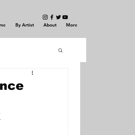
me
By Artist
About
More
Once
k