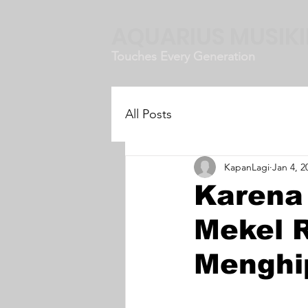
AQUARIUS MUSIK
Touches Every Generation
All Posts
KapanLagi
Jan 4, 2
Karena
Mekel R
Menghip