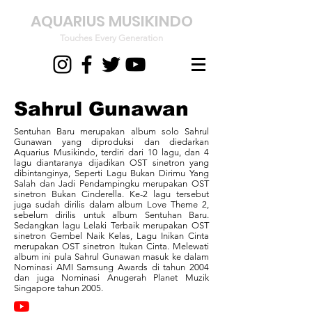
AQUARIUS MUSIKINDO
Touches Every Generation
Sahrul Gunawan
Sentuhan Baru merupakan album solo Sahrul
Gunawan yang diproduksi dan diedarkan
Aquarius Musikindo, terdiri dari 10 lagu, dan 4
lagu diantaranya dijadikan OST sinetron yang
dibintanginya, Seperti Lagu Bukan Dirimu Yang
Salah dan Jadi Pendampingku merupakan OST
sinetron Bukan Cinderella. Ke-2 lagu tersebut
juga sudah dirilis dalam album Love Theme 2,
sebelum dirilis untuk album Sentuhan Baru.
Sedangkan lagu Lelaki Terbaik merupakan OST
sinetron Gembel Naik Kelas, Lagu Inikan Cinta
merupakan OST sinetron Itukan Cinta. Melewati
album ini pula Sahrul Gunawan masuk ke dalam
Nominasi AMI Samsung Awards di tahun 2004
dan juga Nominasi Anugerah Planet Muzik
Singapore tahun 2005.