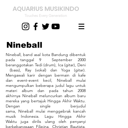
AQUARIUS MUSIKINDO
Touches Every Generation
Nineball
Nineball, band asal kota Bandung dibentuk
pada tanggal 9 September 2000
beranggotakan Tedi (drum), Ica (gitar), Deni
(bass), Ray (vokal) dan Yoga (gitar).
Mengawali karir dengan bermain di kafe
dan event-event kecil, Nineball mulai
mengumpulkan beberapa judul lagu untuk
materi album dan pada tahun 2008
akhirnya Nineball meluncurkan album baru
mereka yang bertajuk Hingga Akhir Waktu.
Dengan single berjudul
sama, Nineball mulai menggebrak kancah
musik Indonesia. Lagu Hingga Akhir
Waktu juga dirilis ulang oleh penyanyi
berkebangsaan Filipina, Christian Bautista,