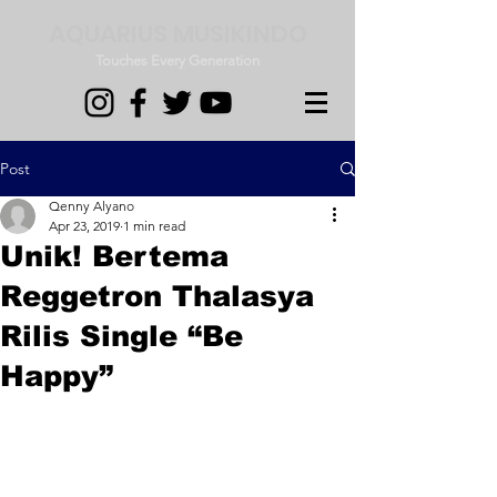
AQUARIUS MUSIKINDO
Touches Every Generation
Post
Qenny Alyano
Apr 23, 2019
1 min read
Unik! Bertema
Reggetron Thalasya
Rilis Single “Be
Happy”